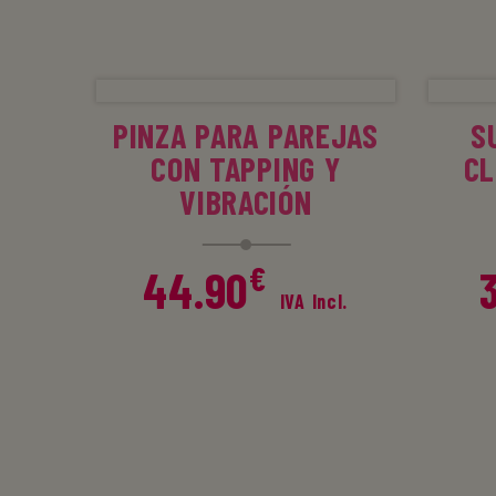
era:
es:
38.90€.
29.90€
AÑADIR AL CARRITO
A
PINZA PARA PAREJAS
S
CON TAPPING Y
CL
VIBRACIÓN
€
44.90
IVA Incl.