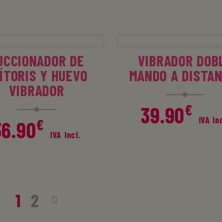
era:
es:
.
74.85€.
59.90€.
ÑADIR AL CARRITO
SELECCIONAR OPC
UCCIONADOR DE
VIBRADOR DOB
ÍTORIS Y HUEVO
MANDO A DISTAN
VIBRADOR
€
39.90
IVA In
€
36.90
IVA Incl.
1
2