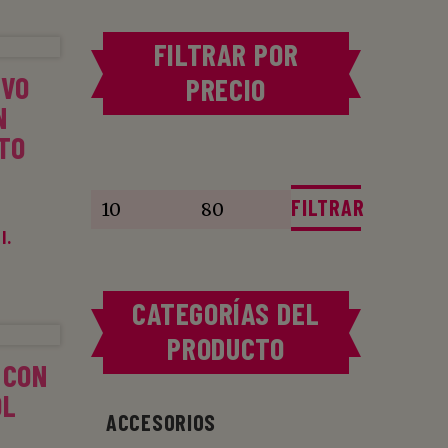
ITO
FILTRAR POR
EVO
PRECIO
N
TO
Precio
Precio
mínimo
máximo
FILTRAR
l.
CATEGORÍAS DEL
ITO
PRODUCTO
 CON
OL
ACCESORIOS