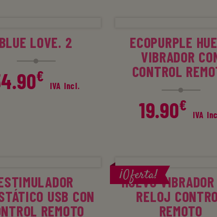
LEER MÁS
AÑADIR AL CARR
BLUE LOVE. 2
ECOPURPLE HU
VIBRADOR CO
CONTROL REMO
€
54.90
IVA Incl.
€
19.90
IVA Inc
ÑADIR AL CARRITO
AÑADIR AL CARR
¡Oferta!
ESTIMULADOR
HUEVO VIBRADOR
STÁTICO USB CON
RELOJ CONTR
ONTROL REMOTO
REMOTO