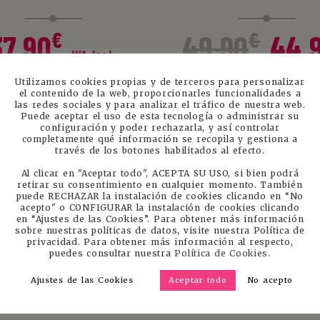
El
€
€
37.90
49.90
44.
pre
IVA Incl.
ori
Utilizamos cookies propias y de terceros para personalizar
IVA Incl.
el contenido de la web, proporcionarles funcionalidades a
era
las redes sociales y para analizar el tráfico de nuestra web.
Puede aceptar el uso de esta tecnología o administrar su
.
49.
configuración y poder rechazarla, y así controlar
completamente qué información se recopila y gestiona a
ÑADIR AL CARRITO
LEER MÁS
través de los botones habilitados al efecto.
ta!
Al clicar en "Aceptar todo", ACEPTA SU USO, si bien podrá
6 JUGUETES MANDO
KIT JUGUETES B
retirar su consentimiento en cualquier momento. También
puede RECHAZAR la instalación de cookies clicando en “No
A DISTANCIA
LOVE
acepto" o CONFIGURAR la instalación de cookies clicando
en “Ajustes de las Cookies”. Para obtener más información
sobre nuestras políticas de datos, visite nuestra Política de
El
El
privacidad. Para obtener más información al respecto,
€
€
€
85
59.90
74.90
puedes consultar nuestra
Política de Cookies.
precio
precio
IVA
IVA In
Ajustes de las Cookies
Aceptar todo
No acepto
original
actual
Incl.