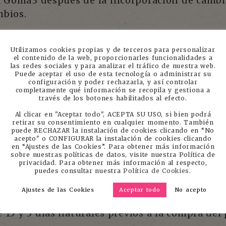
a Goma3 después de la incorporación de cambi
mbios.
Utilizamos cookies propias y de terceros para personalizar
el contenido de la web, proporcionarles funcionalidades a
las redes sociales y para analizar el tráfico de nuestra web.
ión del importe de la inscripción en los sigui
Puede aceptar el uso de esta tecnología o administrar su
configuración y poder rechazarla, y así controlar
completamente qué información se recopila y gestiona a
or escrito, rellenando el siguiente
formulari
través de los botones habilitados al efecto.
 dicho email deben constar todos los datos de
Al clicar en "Aceptar todo", ACEPTA SU USO, si bien podrá
 comprador, fecha y datos de contacto.
retirar su consentimiento en cualquier momento. También
puede RECHAZAR la instalación de cookies clicando en “No
acepto" o CONFIGURAR la instalación de cookies clicando
en “Ajustes de las Cookies”. Para obtener más información
ientes:
sobre nuestras políticas de datos, visite nuestra Política de
privacidad. Para obtener más información al respecto,
puedes consultar nuestra
Política de Cookies.
5 días naturales previos a la compra del produ
Ajustes de las Cookies
Aceptar todo
No acepto
e 15 y 3 días naturales previos a la compra de