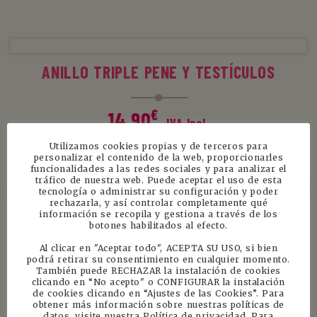
LEER MÁS
ANILLO TRIPLE PENE Y TESTÍCULOS
€
14.90
IVA Incl.
Utilizamos cookies propias y de terceros para
personalizar el contenido de la web, proporcionarles
funcionalidades a las redes sociales y para analizar el
AÑADIR AL CARRITO
tráfico de nuestra web. Puede aceptar el uso de esta
tecnología o administrar su configuración y poder
rechazarla, y así controlar completamente qué
ANILLO VIBRADOR AJUSTABLE
información se recopila y gestiona a través de los
botones habilitados al efecto.
Al clicar en "Aceptar todo", ACEPTA SU USO, si bien
€
19.90
podrá retirar su consentimiento en cualquier momento.
IVA Incl.
También puede RECHAZAR la instalación de cookies
clicando en “No acepto" o CONFIGURAR la instalación
de cookies clicando en “Ajustes de las Cookies”. Para
obtener más información sobre nuestras políticas de
datos, visite nuestra Política de privacidad. Para