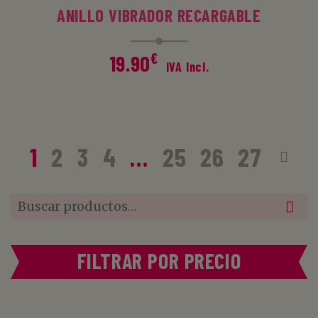
ANILLO VIBRADOR RECARGABLE
€
19.90
IVA Incl.
1
2
3
4
…
25
26
27
Buscar
por:
FILTRAR POR PRECIO